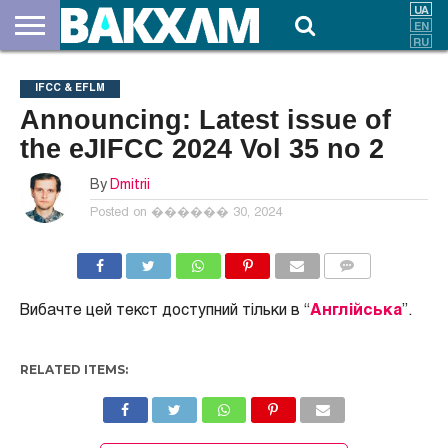
ПРО
НАС
ВНЕСКИ
ДОКУМЕНТИ
НОВИНИ
КОНТАКТИ
IFCC & EFLM
Announcing: Latest issue of
the eJIFCC 2024 Vol 35 no 2
By
Dmitrii
Posted on
������ 30, 2024
COMMENTS
Вибачте цей текст доступний тільки в “
Англійська
”.
RELATED ITEMS: