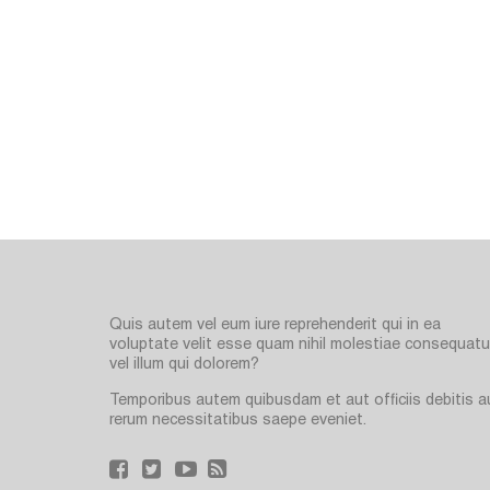
Quis autem vel eum iure reprehenderit qui in ea
voluptate velit esse quam nihil molestiae consequatur
vel illum qui dolorem?
Temporibus autem quibusdam et aut officiis debitis a
rerum necessitatibus saepe eveniet.