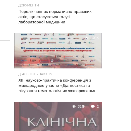
ДОКУМЕНТИ
Перелік чинних нормативно-правових
актів, що стосуються галузі
лабораторної медицини
40.1K
ДІЯЛЬНІСТЬ ВАКХЛМ
XIII науково-практична конференція з
міжнародною участю «Діагностика та
лікування гематологічних захворювань»
33.1K
2