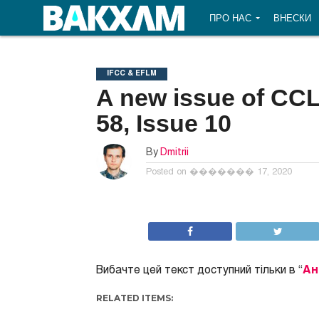
ПРО НАС
ВНЕСКИ
IFCC & EFLM
A new issue of CCLM
58, Issue 10
By
Dmitrii
Posted on
������� 17, 2020
Вибачте цей текст доступний тільки в “
Ан
RELATED ITEMS: