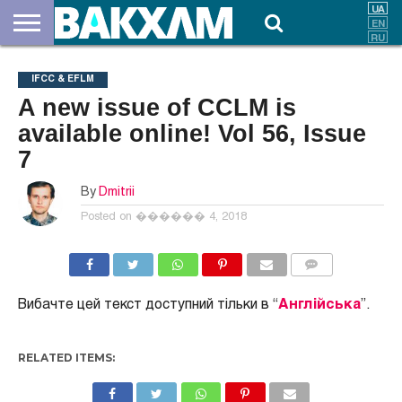
ПРО
НАС
ВНЕСКИ
ДОКУМЕНТИ
НОВИНИ
КОНТАКТИ
IFCC & EFLM
A new issue of CCLM is
available online! Vol 56, Issue
7
By
Dmitrii
Posted on
������ 4, 2018
COMMENTS
Вибачте цей текст доступний тільки в “
Англійська
”.
RELATED ITEMS: