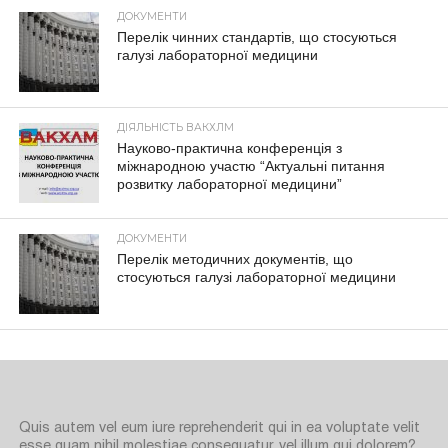
ДОКУМЕНТИ
Перелік чинних стандартів, що стосуються
галузі лабораторної медицини
ДІЯЛЬНІСТЬ ВАКХЛМ
Науково-практична конференція з
міжнародною участю “Актуальні питання
розвитку лабораторної медицини”
ДОКУМЕНТИ
Перелік методичних документів, що
стосуються галузі лабораторної медицини
Quis autem vel eum iure reprehenderit qui in ea voluptate velit
esse quam nihil molestiae consequatur, vel illum qui dolorem?