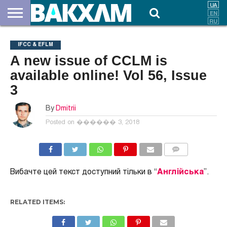
ПРО
НАС
ВНЕСКИ
ДОКУМЕНТИ
НОВИНИ
КОНТАКТИ
IFCC & EFLM
A new issue of CCLM is
available online! Vol 56, Issue
3
By
Dmitrii
Posted on
������ 3, 2018
COMMENTS
Вибачте цей текст доступний тільки в “
Англійська
”.
RELATED ITEMS: