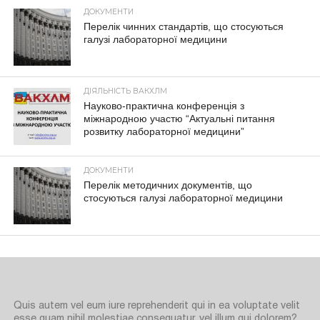
ДОКУМЕНТИ
Перелік чинних стандартів, що стосуються
галузі лабораторної медицини
ДІЯЛЬНІСТЬ ВАКХЛМ
Науково-практична конференція з
міжнародною участю “Актуальні питання
розвитку лабораторної медицини”
ДОКУМЕНТИ
Перелік методичних документів, що
стосуються галузі лабораторної медицини
Quis autem vel eum iure reprehenderit qui in ea voluptate velit
esse quam nihil molestiae consequatur, vel illum qui dolorem?