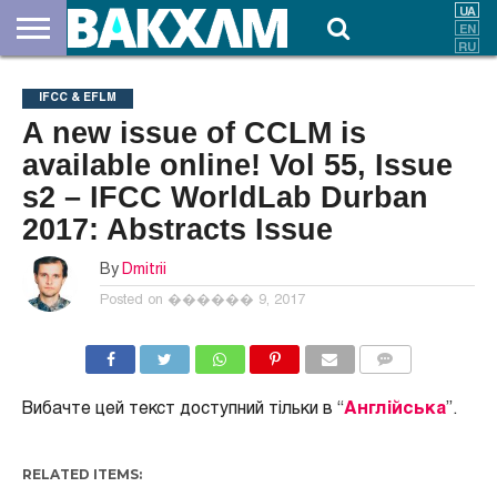
ПРО
НАС
ВНЕСКИ
ДОКУМЕНТИ
НОВИНИ
КОНТАКТИ
IFCC & EFLM
A new issue of CCLM is
available online! Vol 55, Issue
s2 – IFCC WorldLab Durban
2017: Abstracts Issue
By
Dmitrii
Posted on
������ 9, 2017
COMMENTS
Вибачте цей текст доступний тільки в “
Англійська
”.
RELATED ITEMS: