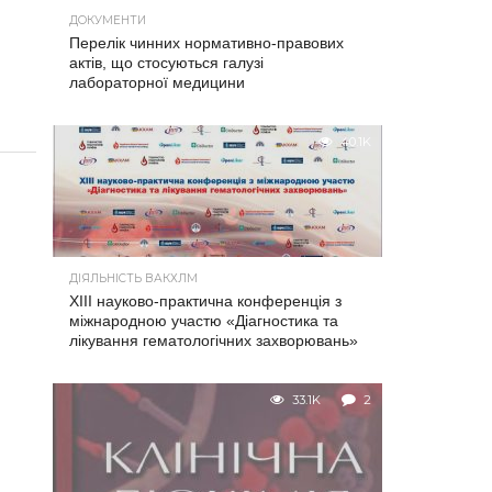
ДОКУМЕНТИ
Перелік чинних нормативно-правових
актів, що стосуються галузі
лабораторної медицини
40.1K
ДІЯЛЬНІСТЬ ВАКХЛМ
XIII науково-практична конференція з
міжнародною участю «Діагностика та
лікування гематологічних захворювань»
33.1K
2