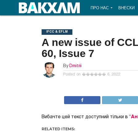
ПРО НАС
ВНЕСКИ
IFCC & EFLM
A new issue of CCLM
60, Issue 7
By
Dmitrii
Posted on
������ 6, 2022
Вибачте цей текст доступний тільки в “
Ан
RELATED ITEMS: