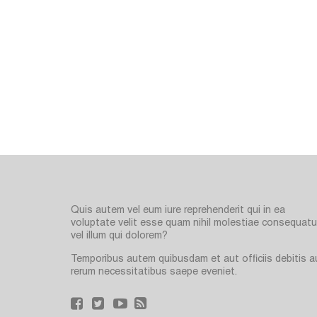
Quis autem vel eum iure reprehenderit qui in ea
voluptate velit esse quam nihil molestiae consequatur
vel illum qui dolorem?
Temporibus autem quibusdam et aut officiis debitis a
rerum necessitatibus saepe eveniet.