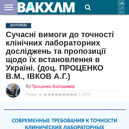
ПРО
НАС
ВНЕСКИ
ДОКУМЕНТИ
НОВИНИ
КОНТАКТИ
ДОПОВІДІ
Сучасні вимоги до точності
клінічних лабораторних
досліджень та пропозиції
щодо їх встановлення в
Україні. (доц. ПРОЦЕНКО
В.М., ІВКОВ А.Г.)
By
Проценко Володимир
Posted on
��������� 2, 2016