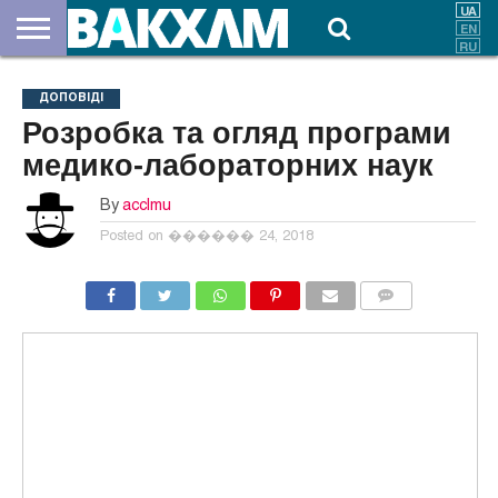
ПРО
НАС
ВНЕСКИ
ДОКУМЕНТИ
НОВИНИ
КОНТАКТИ
ДОПОВІДІ
Розробка та огляд програми
медико-лабораторних наук
By
acclmu
Posted on
������ 24, 2018
COMMENTS