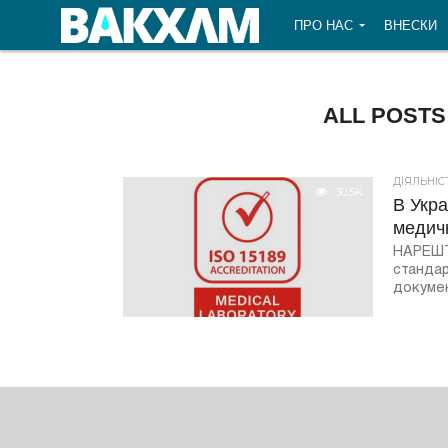
ПРО НАС
ВНЕСКИ
ALL POSTS
ДІЯЛЬНІ
30.5K
В Укр
медич
НАРЕШТІ
стандар
докумен