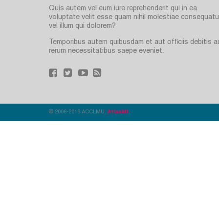
Quis autem vel eum iure reprehenderit qui in ea
voluptate velit esse quam nihil molestiae consequatur
vel illum qui dolorem?
Temporibus autem quibusdam et aut officiis debitis a
rerum necessitatibus saepe eveniet.
© 2006-2016 ACCLMU.
Atlaskit
.