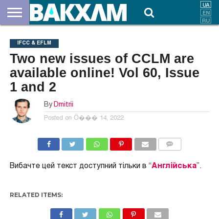
ПРО
НАС
ВНЕСКИ
ДОКУМЕНТИ
НОВИНИ
КОНТАКТИ
IFCC & EFLM
Two new issues of CCLM are
available online! Vol 60, Issue
1 and 2
By
Dmitrii
Posted on
Ӧ��� 14, 2022
COMMENTS
Вибачте цей текст доступний тільки в “
Англійська
”.
RELATED ITEMS: