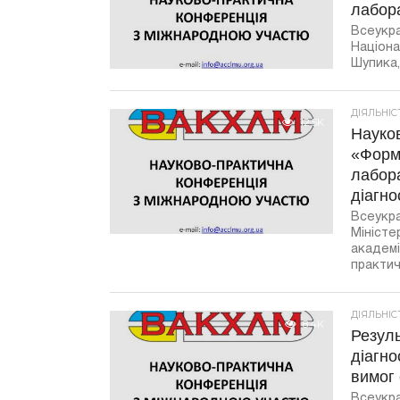
лабор
Всеукра
Націона
Шупика, 
ДІЯЛЬНІ
12.5K
Науко
«Форму
лабора
діагно
Всеукра
Міністе
академі
практичн
ДІЯЛЬНІ
8.4K
Резуль
діагно
вимог 
Всеукра