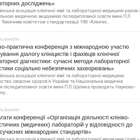
аторних досліджень»
їнська асоціація клінічної хімії та лабораторної медицини разом 
льною медичною академією післядипломної освіти імені П.Л.
Технічним комітетом стандартизації 166 «Клінічні...
СТЬ ВАКХЛМ
во-практична конференція з міжнародною участю
вання діалогу клініцистів і фахівців клінічної
торної діагностики: сучасні методи лабораторної
стики соціально небезпечних захворювань»
їнська асоціація клінічної хімії та лабораторної медицини,
рство охорони здоров’я України та Національна медична
я післядипломної освіти імені П.Л. Шупика проводять Науково-
у...
СТЬ ВАКХЛМ
тати конференції «Організація діяльності клініко-
стичних (медичних) лабораторій у відповідності до
сучасних міжнародних стандартів»
їнська асоціація клінічної хімії та лабораторної медицини (далі –