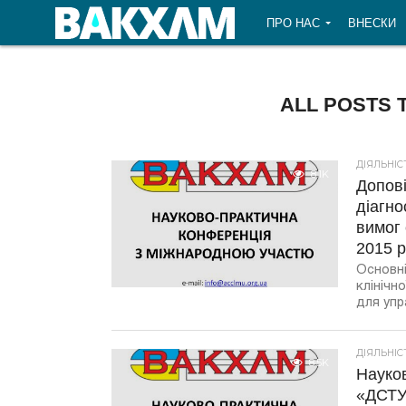
ПРО НАС
ВНЕСКИ
ALL POSTS 
ДІЯЛЬНІ
8.1K
Допові
діагно
вимог 
2015 р
Основні
клінічн
для упр
ДІЯЛЬНІ
8.5K
Науко
«ДСТУ 