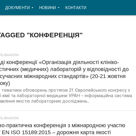
ДОКУМЕНТИ
НОВИНИ
КОНТАКТИ
TAGGED "КОНФЕРЕНЦІЯ"
СТЬ ВАКХЛМ
ді конференції «Організація діяльності клініко-
стичних (медичних) лабораторій у відповідності до
сучасних міжнародних стандартів» (20-21 жовтня
оку)
 тематики обговорень протягом 21 Європейського конгресу з
ої хімії та лабораторної медицини УРАН – інформаційна система
авління якістю лабораторних досліджень...
СТЬ ВАКХЛМ
во-практична конференція з міжнародною участю
EN ISO 15189:2015 – дорожня карта якості