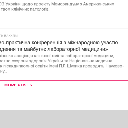
ОЗ України щодо проекту Меморандуму з Американським
твом клінічних патологів.
СТЬ ВАКХЛМ
во-практична конференція з міжнародною участю
одення та майбутнє лабораторної медицини»
їнська асоціація клінічної хімії та лабораторної медицини,
рство охорони здоров’я України та Національна медична
я післядипломної освіти імені П.Л. Шупика проводять Науково-
у...
MORE POSTS