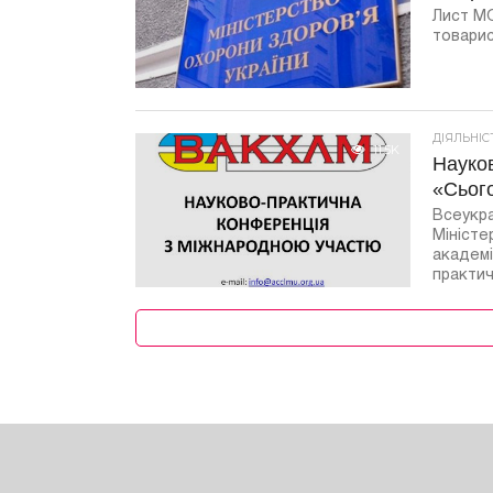
Лист М
товарис
ДІЯЛЬНІ
11.5K
Науко
«Сьог
Всеукра
Міністе
академі
практичн