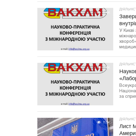
ДІЯЛЬНІ
8.4K
Заверш
внутрі
У Києві
міжнаро
хвороб»
медицин
ДІЯЛЬНІ
7.3K
Науко
«Лабор
Всеукра
Націона
за спри
ДІЯЛЬНІ
11.9K
Лист 
Америк