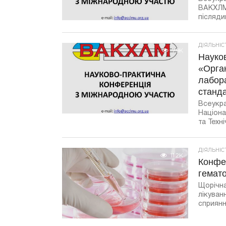
ВАКХЛМ)
післядип
ДІЯЛЬНІ
7.9K
Науко
«Орган
лабора
станда
Всеукра
Націона
та Техні
ДІЯЛЬНІ
11.2K
Конфер
гемат
Щорічна
лікуван
сприяння