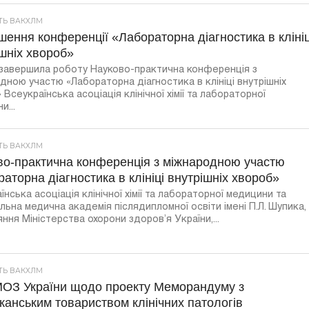
СТЬ ВАКХЛМ
ення конференції «Лабораторна діагностика в клініц
шніх хвороб»
 завершила роботу Науково-практична конференція з
дною участю «Лабораторна діагностика в клініці внутрішніх
 Всеукраїнська асоціація клінічної хімії та лабораторної
и...
СТЬ ВАКХЛМ
во-практична конференція з міжнародною участю
аторна діагностика в клініці внутрішніх хвороб»
їнська асоціація клінічної хімії та лабораторної медицини та
льна медична академія післядипломної освіти імені П.Л. Шупика,
яння Міністерства охорони здоров’я України,...
СТЬ ВАКХЛМ
МОЗ України щодо проекту Меморандуму з
анським товариством клінічних патологів