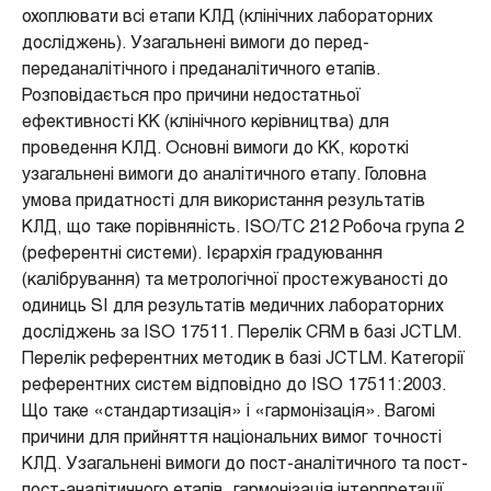
охоплювати всі етапи КЛД (клінічних лабораторних
досліджень). Узагальнені вимоги до перед-
переданалітічного і преданалітичного етапів.
Розповідається про причини недостатньої
ефективності КК (клінічного керівництва) для
проведення КЛД. Основні вимоги до КК, короткі
узагальнені вимоги до аналітичного етапу. Головна
умова придатності для використання результатів
КЛД, що таке порівняність. ISO/TC 212 Робоча група 2
(референтні системи). Ієрархія градуювання
(калібрування) та метрологічної простежуваності до
одиниць SI для результатів медичних лабораторних
досліджень за ISO 17511. Перелік CRM в базі JCTLM.
Перелік референтних методик в базі JCTLM. Категорії
референтних систем відповідно до ISO 17511:2003.
Що таке «стандартизація» і «гармонізація». Вагомі
причини для прийняття національних вимог точності
КЛД. Узагальнені вимоги до пост-аналітичного та пост-