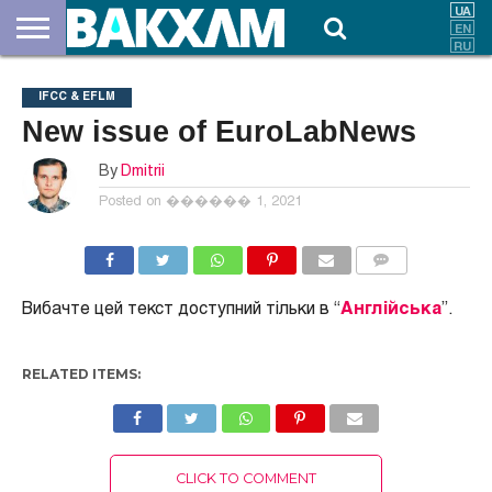
ПРО
НАС
ВНЕСКИ
ДОКУМЕНТИ
НОВИНИ
КОНТАКТИ
IFCC & EFLM
New issue of EuroLabNews
By
Dmitrii
Posted on
������ 1, 2021
COMMENTS
Вибачте цей текст доступний тільки в “
Англійська
”.
RELATED ITEMS:
CLICK TO COMMENT