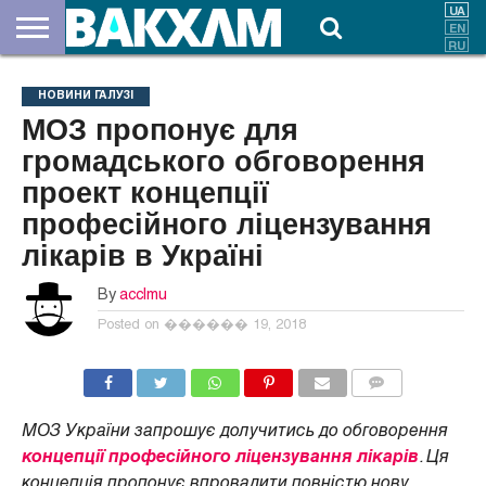
ПРО
НАС
ВНЕСКИ
ДОКУМЕНТИ
НОВИНИ
КОНТАКТИ
НОВИНИ ГАЛУЗІ
МОЗ пропонує для
громадського обговорення
проект концепції
професійного ліцензування
лікарів в Україні
By
acclmu
Posted on
������ 19, 2018
COMMENTS
МОЗ України запрошує долучитись до обговорення
концепції професійного ліцензування лікарів
. Ця
концепція пропонує впровадити повністю нову