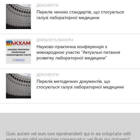
ДОКУМЕНТИ
Перелік чинних стандартів, що стосуються
галузі лабораторної медицини
ДІЯЛЬНІСТЬ ВАКХЛМ
Науково-практична конференція з
міжнародною участю “Актуальні питання
розвитку лабораторної медицини”
ДОКУМЕНТИ
Перелік методичних документів, що
стосуються галузі лабораторної медицини
Quis autem vel eum iure reprehenderit qui in ea voluptate velit
esse quam nihil molestiae consequatur, vel illum qui dolorem?