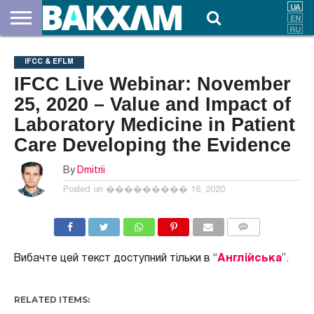
ПРО
НАС
ВНЕСКИ
ДОКУМЕНТИ
НОВИНИ
КОНТАКТИ
IFCC & EFLM
IFCC Live Webinar: November
25, 2020 – Value and Impact of
Laboratory Medicine in Patient
Care Developing the Evidence
By
Dmitrii
Posted on
��������� 16, 2020
COMMENTS
Вибачте цей текст доступний тільки в “
Англійська
”.
RELATED ITEMS: