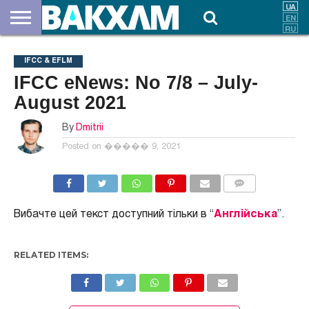
ПРО
НАС
ВНЕСКИ
ДОКУМЕНТИ
НОВИНИ
КОНТАКТИ
IFCC & EFLM
IFCC eNews: No 7/8 – July-
August 2021
By
Dmitrii
Posted on
����� 9, 2021
COMMENTS
Вибачте цей текст доступний тільки в “
Англійська
”.
RELATED ITEMS: