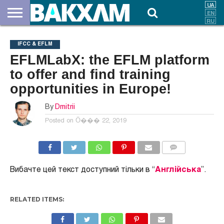
ПРО
НАС
ВНЕСКИ
ДОКУМЕНТИ
НОВИНИ
КОНТАКТИ
IFCC & EFLM
EFLMLabX: the EFLM platform
to offer and find training
opportunities in Europe!
By
Dmitrii
Posted on
Ӧ��� 22, 2019
COMMENTS
Вибачте цей текст доступний тільки в “
Англійська
”.
RELATED ITEMS: