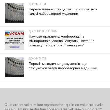
ДОКУМЕНТИ
Перелік чинних стандартів, що стосуються
галузі лабораторної медицини
ДІЯЛЬНІСТЬ ВАКХЛМ
Науково-практична конференція з
міжнародною участю “Актуальні питання
розвитку лабораторної медицини”
ДОКУМЕНТИ
Перелік методичних документів, що
стосуються галузі лабораторної медицини
Quis autem vel eum iure reprehenderit qui in ea voluptate velit
esse quam nihil molestiae consequatur, vel illum qui dolorem?