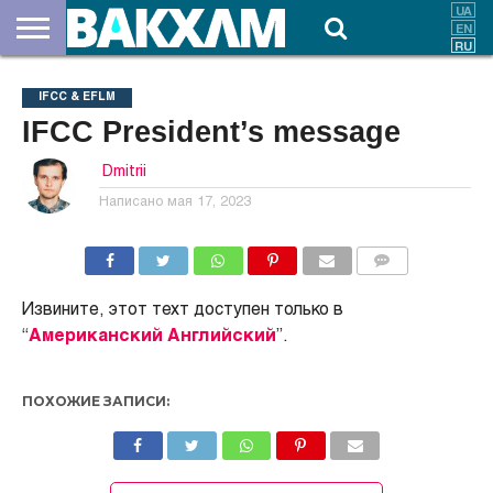
О
НАС
ВЗНОСЫ
ДОКУМЕНТЫ
НОВОСТИ
КОНТАКТЫ
IFCC & EFLM
IFCC President’s message
Dmitrii
Написано
мая 17, 2023
КОММЕНТАРИИ
Извините, этот техт доступен только в
“
Американский Английский
”.
ПОХОЖИЕ ЗАПИСИ: