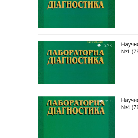
Научн
12.7K
№1 (79
Научн
8.9K
№4 (78