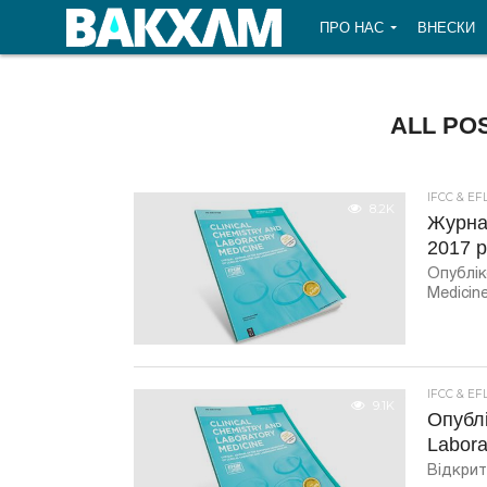
ПРО НАС
ВНЕСКИ
ALL PO
IFCC & EF
8.2K
Журнал
2017 р
Опублік
Medicine
IFCC & EF
9.1K
Опублі
Labora
Відкрит