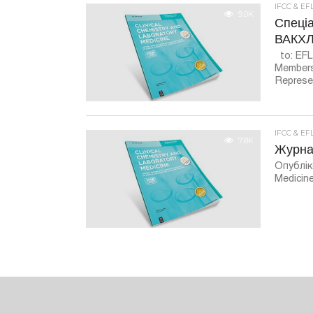
IFCC & EF
9.0K
Спеціа
ВАКХ
to: EFL
Membe
Represen
IFCC & EF
7.8K
Журнал
Опублік
Medicine