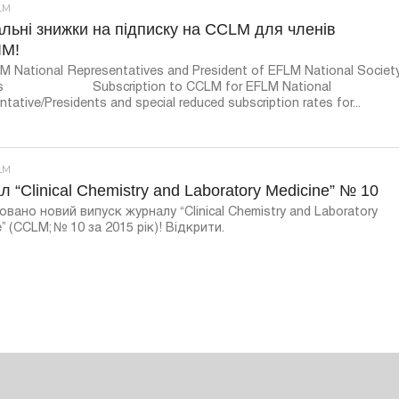
LM
льні знижки на підписку на CCLM для членів
ЛМ!
M National Representatives and President of EFLM National Societ
rs Subscription to CCLM for EFLM National
tative/Presidents and special reduced subscription rates for...
LM
 “Clinical Chemistry and Laboratory Medicine” № 10
овано новий випуск журналу “Clinical Chemistry and Laboratory
” (CCLM; № 10 за 2015 рік)! Відкрити.