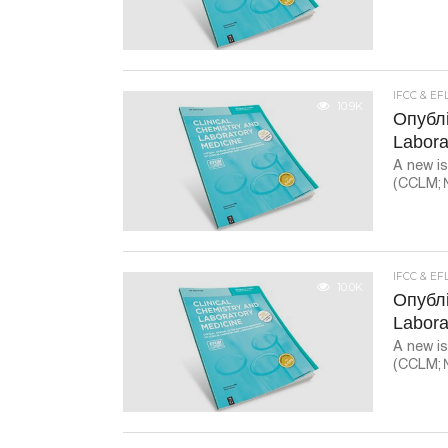
IFCC & EF
10.9K
Опублі
Labora
A new is
(CCLM; №
IFCC & EF
10.0K
Опублі
Labora
A new is
(CCLM; №