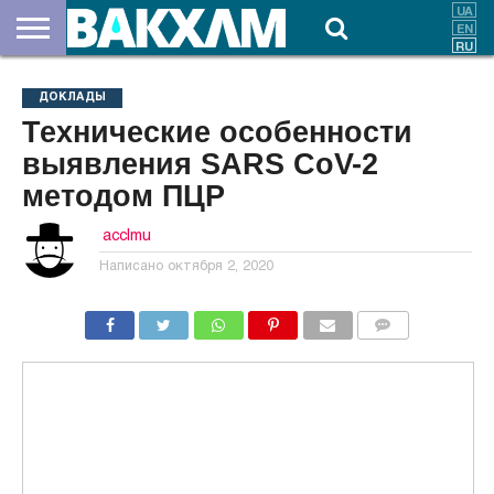
О
НАС
ВЗНОСЫ
ДОКУМЕНТЫ
НОВОСТИ
КОНТАКТЫ
ДОКЛАДЫ
Технические особенности
выявления SARS CoV-2
методом ПЦР
acclmu
Написано
октября 2, 2020
КОММЕНТАРИИ