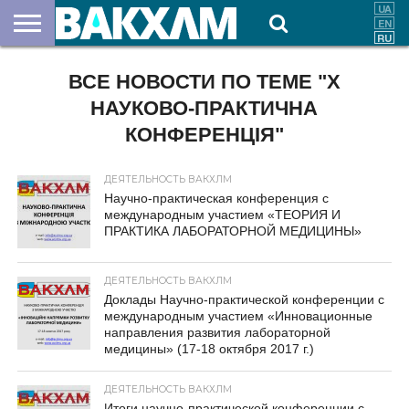
О
НАС
ВСЕ НОВОСТИ ПО ТЕМЕ "Х
ВЗНОСЫ
ДОКУМЕНТЫ
НОВОСТИ
КОНТАКТЫ
НАУКОВО-ПРАКТИЧНА
КОНФЕРЕНЦІЯ"
ДЕЯТЕЛЬНОСТЬ ВАКХЛМ
Научно-практическая конференция с
международным участием «ТЕОРИЯ И
ПРАКТИКА ЛАБОРАТОРНОЙ МЕДИЦИНЫ»
ДЕЯТЕЛЬНОСТЬ ВАКХЛМ
Доклады Научно-практической конференции с
международным участием «Инновационные
направления развития лабораторной
медицины» (17-18 октября 2017 г.)
ДЕЯТЕЛЬНОСТЬ ВАКХЛМ
Итоги научно-практической конференции с