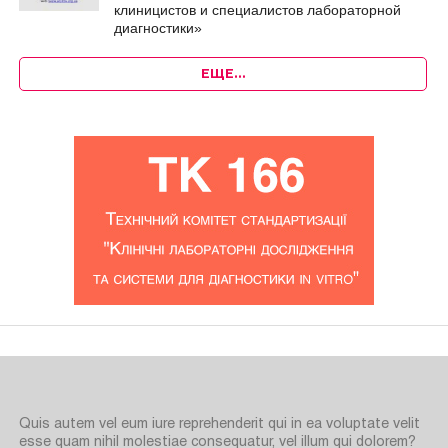
клиницистов и специалистов лабораторной
диагностики»
ЕЩЕ…
Quis autem vel eum iure reprehenderit qui in ea voluptate velit
esse quam nihil molestiae consequatur, vel illum qui dolorem?