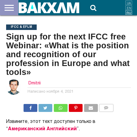
О
НАС
ВЗНОСЫ
ДОКУМЕНТЫ
НОВОСТИ
КОНТАКТЫ
IFCC & EFLM
Sign up for the next IFCC free
Webinar: «What is the position
and recognition of our
profession in Europe and what
tools»
Dmitrii
Написано
ноября 4, 2021
КОММЕНТАРИИ
Извините, этот техт доступен только в
“
Американский Английский
”.