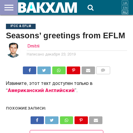
О
НАС
ВЗНОСЫ
ДОКУМЕНТЫ
НОВОСТИ
КОНТАКТЫ
IFCC & EFLM
Seasons’ greetings from EFLM
Dmitrii
Написано
декабря 23, 2019
КОММЕНТАРИИ
Извините, этот техт доступен только в
“
Американский Английский
”.
ПОХОЖИЕ ЗАПИСИ: