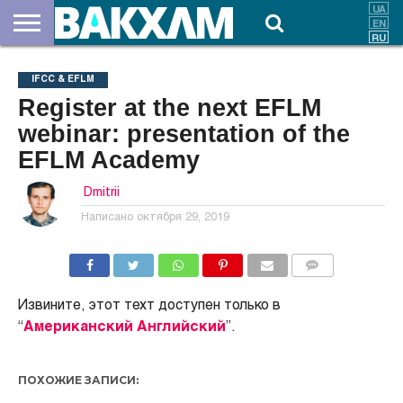
О
НАС
ВЗНОСЫ
ДОКУМЕНТЫ
НОВОСТИ
КОНТАКТЫ
IFCC & EFLM
Register at the next EFLM
webinar: presentation of the
EFLM Academy
Dmitrii
Написано
октября 29, 2019
КОММЕНТАРИИ
Извините, этот техт доступен только в
“
Американский Английский
”.
ПОХОЖИЕ ЗАПИСИ: