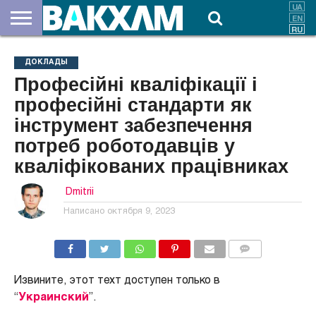
О
НАС
ВЗНОСЫ
ДОКУМЕНТЫ
НОВОСТИ
КОНТАКТЫ
ДОКЛАДЫ
Професійні кваліфікації і
професійні стандарти як
інструмент забезпечення
потреб роботодавців у
кваліфікованих працівниках
Dmitrii
Написано
октября 9, 2023
КОММЕНТАРИИ
Извините, этот техт доступен только в
“
Украинский
”.