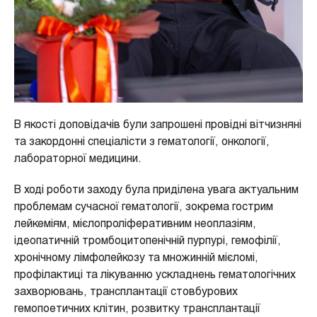
В якості доповідачів були запрошені провідні вітчизняні
та закордонні спеціалісти з гематології, онкології,
лабораторної медицини.
В ході роботи заходу була приділена увага актуальним
проблемам сучасної гематології, зокрема гострим
лейкеміям, мієлопроліферативним неоплазіям,
ідеопатичній тромбоцитопенічній пурпурі, гемофілії,
хронічному лімфолейкозу та множинній мієломі,
профілактиці та лікуванню ускладнень гематологічних
захворювань, трансплантації стовбурових
гемопоетичних клітин, розвитку трансплантації