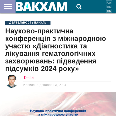
О
НАС
ВЗНОСЫ
ДОКУМЕНТЫ
НОВОСТИ
КОНТАКТЫ
ДЕЯТЕЛЬНОСТЬ ВАКХЛМ
Науково-практична
конференція з міжнародною
участю «Діагностика та
лікування гематологічних
захворювань: підведення
підсумків 2024 року»
Dmitrii
Написано
декабря 23, 2024