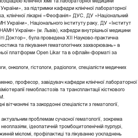
оціацією клінічної хімії та лабораторної медицини
України», за підтримки кафедри клінічної лабораторної
ка, клінічної лікарні «Феофанія» ДУС, ДУ «Національний
Н України», Національного інституту раку, ДУ «Інститут
и НАМН України» (м. Львів), кафедри внутрішньої медицини
іті Доктор», була проведена XII Науково-практична
остика та лікування гематологічних захворювань» в
тньої платформи Open Likar та в офлайн-форматі за
ги, онкологи, гістологи, радіологи, спеціалісти медичних
енко, професор, завідувач кафедри клінічної лабораторної
хіміотерапії гемобластозів та трансплантації кісткового
М.
і вітчизняні та закордонні спеціалісти з гематології,
а актуальним проблемам сучасної гематології, зокрема
неоплазіям, ідеопатичній тромбоцитопенічній пурпурі,
жинній мієломі, профілактиці та лікуванню ускладнень