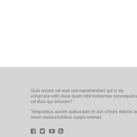
Quis autem vel eum iure reprehenderit qui in ea
voluptate velit esse quam nihil molestiae consequatur
vel illum qui dolorem?
Temporibus autem quibusdam et aut officiis debitis a
rerum necessitatibus saepe eveniet.