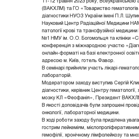
11-12 травня 2023 року, Всеукраїнською ас
(ВАКХЛМ) та ГО «Товариство гематологів 
діагностики НУОЗ України імені П.Л. Шупи
Науковий Центр Радіаційної Медицини НАМ
патології крові та трансфузійної медицин
№1 НМУ ім. О.О. Богомольця та клініки «С
конференція з міжнародною участю «Діагн
онлайн-форматі на базі електронної осві
адресою м. Київ, готель Фавор.
В семінарі прийняли участь лікарі-гематоло
лабораторій.
Модератором заходу виступив Сергій Клим
діагностики, керівник Центру гематології, 
мозку КЛ «Феофанія», Президент ВАКХЛ
В якості доповідачів були запрошені провідн
онкології, лабораторної медицини.
В ході роботи заходу була приділена уваг
гострим лейкеміям, мієлопроліферативним 
гемофілії, хронічному лімфолейкозу та мно