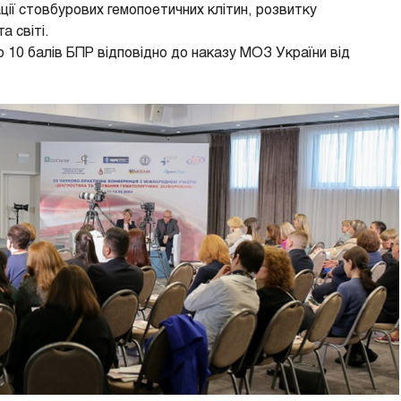
ції стовбурових гемопоетичних клітин, розвитку
а світі.
о 10 балів БПР відповідно до наказу МОЗ України від