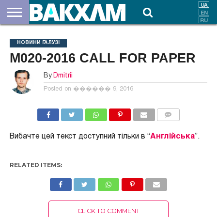
ПРО
НАС
ВНЕСКИ
ДОКУМЕНТИ
НОВИНИ
КОНТАКТИ
НОВИНИ ГАЛУЗІ
M020-2016 CALL FOR PAPER
By
Dmitrii
Posted on
������ 9, 2016
COMMENTS
Вибачте цей текст доступний тільки в “
Англійська
”.
RELATED ITEMS:
CLICK TO COMMENT