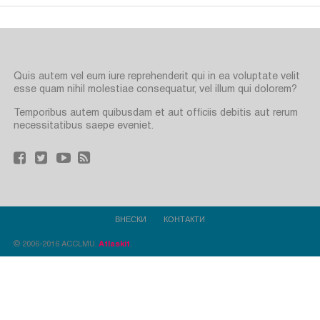
Quis autem vel eum iure reprehenderit qui in ea voluptate velit
esse quam nihil molestiae consequatur, vel illum qui dolorem?
Temporibus autem quibusdam et aut officiis debitis aut rerum
necessitatibus saepe eveniet.
ВНЕСКИ
КОНТАКТИ
© 2006-2016 ACCLMU.
Atlaskit
.