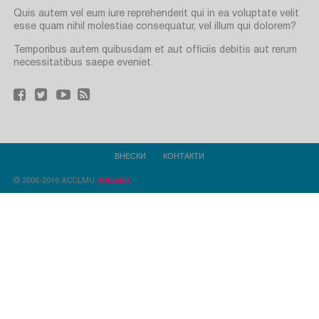
Quis autem vel eum iure reprehenderit qui in ea voluptate velit
esse quam nihil molestiae consequatur, vel illum qui dolorem?
Temporibus autem quibusdam et aut officiis debitis aut rerum
necessitatibus saepe eveniet.
ВНЕСКИ
КОНТАКТИ
© 2006-2016 ACCLMU.
Atlaskit
.