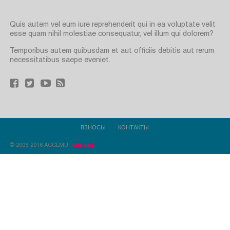
Quis autem vel eum iure reprehenderit qui in ea voluptate velit
esse quam nihil molestiae consequatur, vel illum qui dolorem?
Temporibus autem quibusdam et aut officiis debitis aut rerum
necessitatibus saepe eveniet.
ВЗНОСЫ
КОНТАКТЫ
© 2006-2016 ACCLMU.
Atlaskit
.