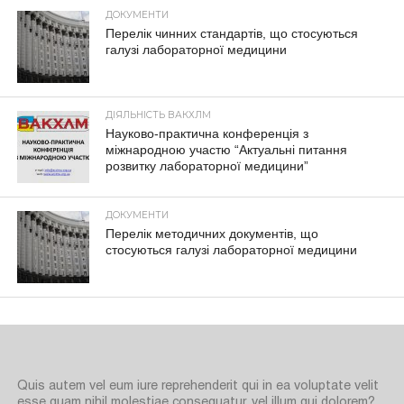
ДОКУМЕНТИ
Перелік чинних стандартів, що стосуються
галузі лабораторної медицини
ДІЯЛЬНІСТЬ ВАКХЛМ
Науково-практична конференція з
міжнародною участю “Актуальні питання
розвитку лабораторної медицини”
ДОКУМЕНТИ
Перелік методичних документів, що
стосуються галузі лабораторної медицини
Quis autem vel eum iure reprehenderit qui in ea voluptate velit
esse quam nihil molestiae consequatur, vel illum qui dolorem?