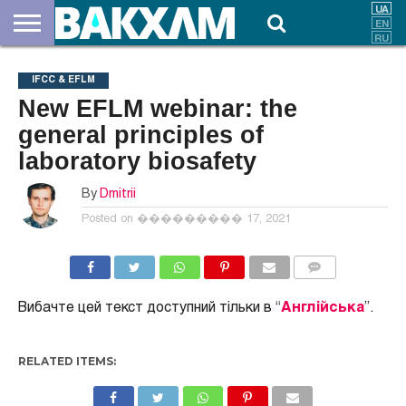
ПРО
НАС
ВНЕСКИ
ДОКУМЕНТИ
НОВИНИ
КОНТАКТИ
IFCC & EFLM
New EFLM webinar: the
general principles of
laboratory biosafety
By
Dmitrii
Posted on
��������� 17, 2021
COMMENTS
Вибачте цей текст доступний тільки в “
Англійська
”.
RELATED ITEMS: