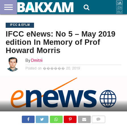
ПРО
НАС
ВНЕСКИ
ДОКУМЕНТИ
НОВИНИ
КОНТАКТИ
IFCC & EFLM
IFCC eNews: No 5 – May 2019
edition In Memory of Prof
Howard Morris
By
Dmitrii
Posted on
������ 20, 2019
COMMENTS