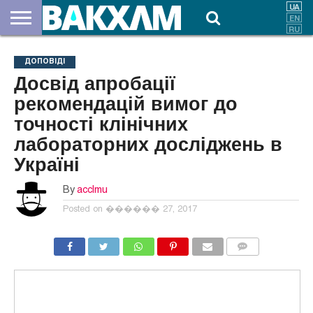
ПРО
НАС
ВНЕСКИ
ДОКУМЕНТИ
НОВИНИ
КОНТАКТИ
ДОПОВІДІ
Досвід апробації
рекомендацій вимог до
точності клінічних
лабораторних досліджень в
Україні
By
acclmu
Posted on
������ 27, 2017
COMMENTS