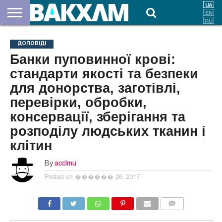
ПРО
НАС
ВНЕСКИ
ДОКУМЕНТИ
НОВИНИ
КОНТАКТИ
ДОПОВІДІ
Банки пуповинної крові:
стандарти якості та безпеки
для донорства, заготівлі,
перевірки, обробки,
консервації, зберігання та
розподілу людських тканин і
клітин
By
acclmu
Posted on
������ 26, 2017
COMMENTS