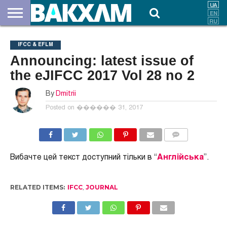
ПРО
НАС
ВНЕСКИ
ДОКУМЕНТИ
НОВИНИ
КОНТАКТИ
IFCC & EFLM
Announcing: latest issue of
the eJIFCC 2017 Vol 28 no 2
By
Dmitrii
Posted on
������ 31, 2017
COMMENTS
Вибачте цей текст доступний тільки в “
Англійська
”.
RELATED ITEMS:
IFCC
,
JOURNAL